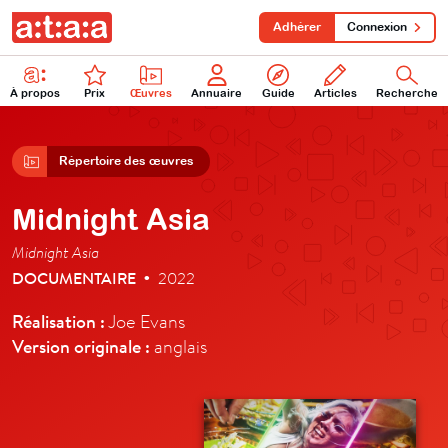
Adhérer
Connexion
À propos
Prix
Œuvres
Annuaire
Guide
Articles
Recherche
Répertoire des œuvres
Midnight Asia
Midnight Asia
DOCUMENTAIRE
2022
•
Réalisation :
Joe Evans
Version originale :
anglais