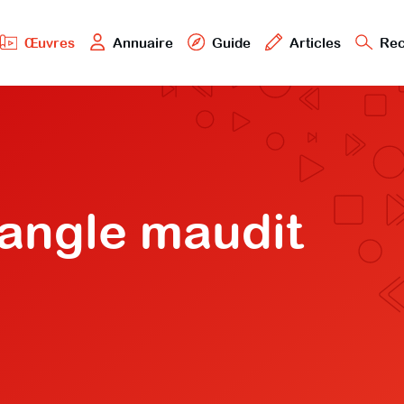
Œuvres
Annuaire
Guide
Articles
Rec
iangle maudit