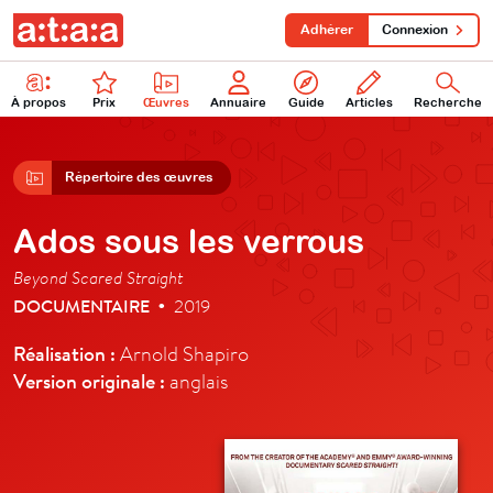
Adhérer
Connexion
À propos
Prix
Œuvres
Annuaire
Guide
Articles
Recherche
Répertoire des œuvres
Ados sous les verrous
Beyond Scared Straight
DOCUMENTAIRE
2019
•
Réalisation :
Arnold Shapiro
Version originale :
anglais