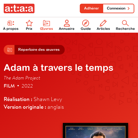
Adhérer
Connexion
À propos
Prix
Œuvres
Annuaire
Guide
Articles
Recherche
Répertoire des œuvres
Adam à travers le temps
The Adam Project
FILM
2022
•
Réalisation :
Shawn Levy
Version originale :
anglais