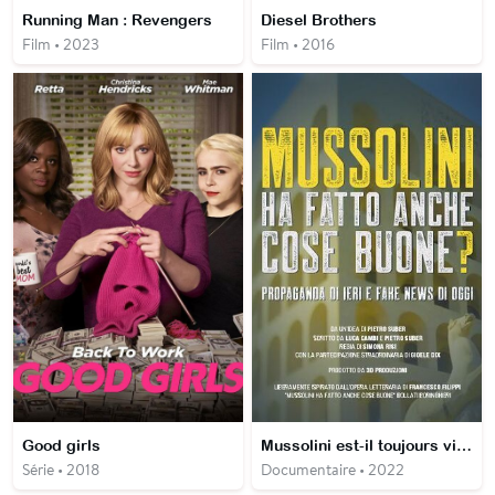
Running Man : Revengers
Diesel Brothers
Film • 2023
Film • 2016
Good girls
Mussolini est-il toujours vivant ? Propagande d’hier et fake news d’aujourd’hui
Série • 2018
Documentaire • 2022