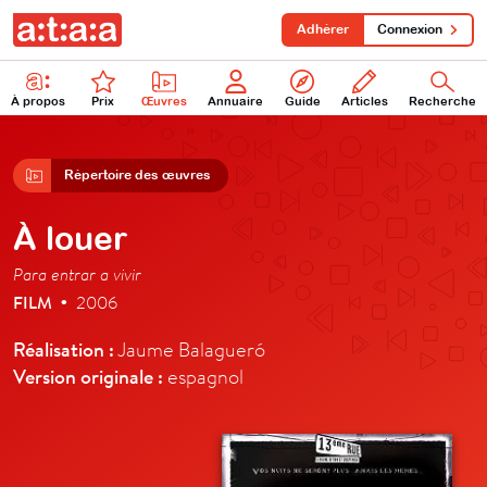
Adhérer
Connexion
À propos
Prix
Œuvres
Annuaire
Guide
Articles
Recherche
Répertoire des œuvres
À louer
Para entrar a vivir
FILM
2006
•
Réalisation :
Jaume Balagueró
Version originale :
espagnol