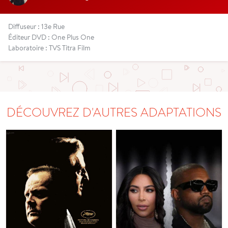
Diffuseur : 13e Rue
Éditeur DVD : One Plus One
Laboratoire : TVS Titra Film
DÉCOUVREZ D'AUTRES ADAPTATIONS