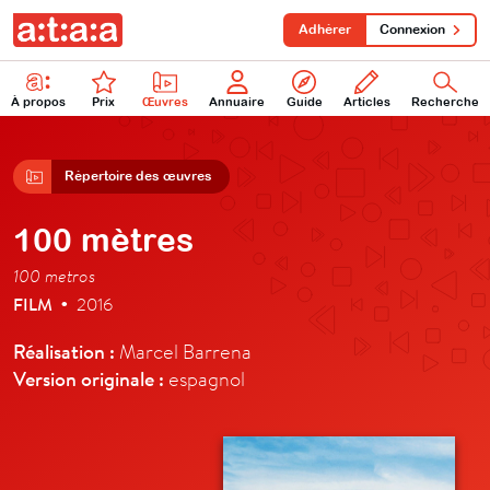
Adhérer
Connexion
À propos
Prix
Œuvres
Annuaire
Guide
Articles
Recherche
Répertoire des œuvres
100 mètres
100 metros
FILM
2016
•
Réalisation :
Marcel Barrena
Version originale :
espagnol