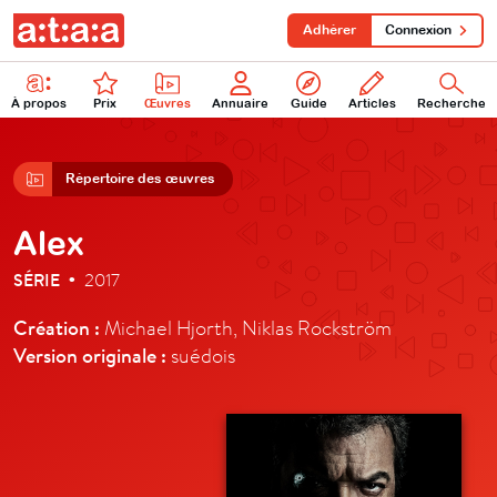
Adhérer
Connexion
À propos
Prix
Œuvres
Annuaire
Guide
Articles
Recherche
Répertoire des œuvres
Alex
SÉRIE
2017
•
Création :
Michael Hjorth, Niklas Rockström
Version originale :
suédois