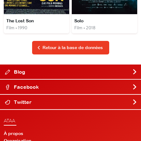
The Lost Son
Solo
Film • 1990
Film • 2018
Retour à la base de données
Blog
Facebook
Twitter
ATAA
À propos
Organisation