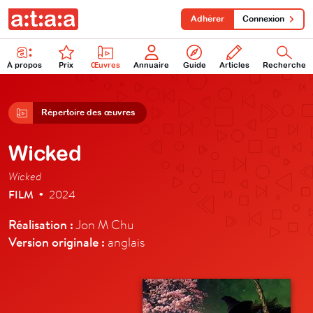
Adhérer
Connexion
À propos
Prix
Œuvres
Annuaire
Guide
Articles
Recherche
Répertoire des œuvres
Wicked
Wicked
FILM
2024
•
Réalisation :
Jon M Chu
Version originale :
anglais