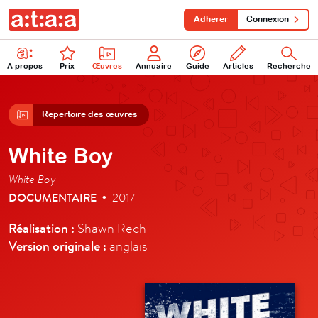
Adhérer
Connexion
À propos
Prix
Œuvres
Annuaire
Guide
Articles
Recherche
Répertoire des œuvres
White Boy
White Boy
DOCUMENTAIRE
2017
•
Réalisation :
Shawn Rech
Version originale :
anglais