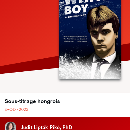
Sous-titrage hongrois
SVOD • 2023
Judit Lipták-Pikó, PhD