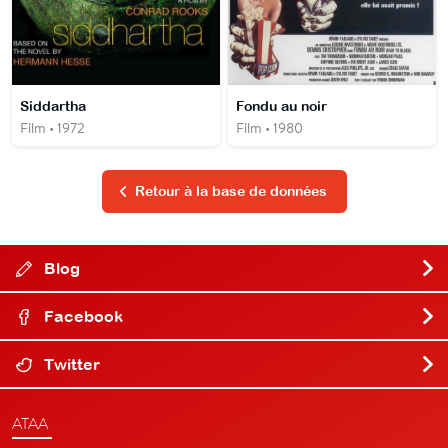
Siddartha
Fondu au noir
Film • 1972
Film • 1980
Retour à la base de données
Blog
Facebook
Twitter
ATAA