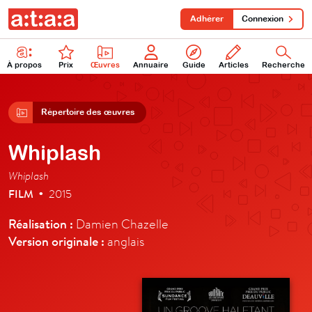
Adhérer
Connexion
À propos
Prix
Œuvres
Annuaire
Guide
Articles
Recherche
Répertoire des œuvres
Whiplash
Whiplash
FILM
2015
•
Réalisation :
Damien Chazelle
Version originale :
anglais