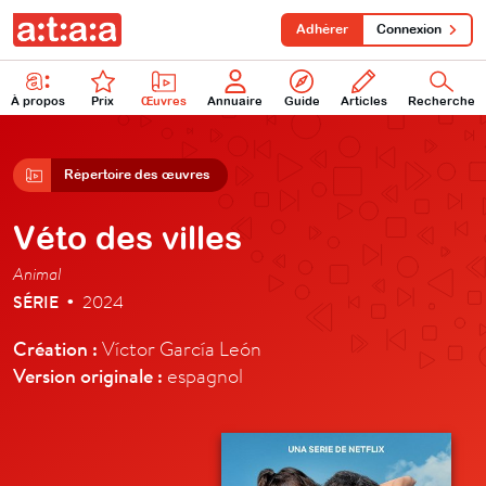
Adhérer
Connexion
À propos
Prix
Œuvres
Annuaire
Guide
Articles
Recherche
Répertoire des œuvres
Véto des villes
Animal
SÉRIE
2024
•
Création :
Víctor García León
Version originale :
espagnol