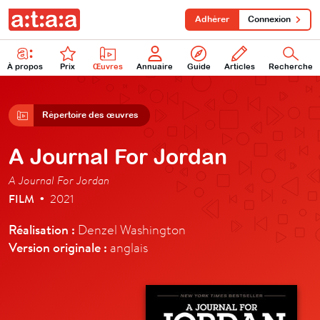
Adhérer
Connexion
À propos
Prix
Œuvres
Annuaire
Guide
Articles
Recherche
Répertoire des œuvres
A Journal For Jordan
A Journal For Jordan
FILM
2021
•
Réalisation :
Denzel Washington
Version originale :
anglais