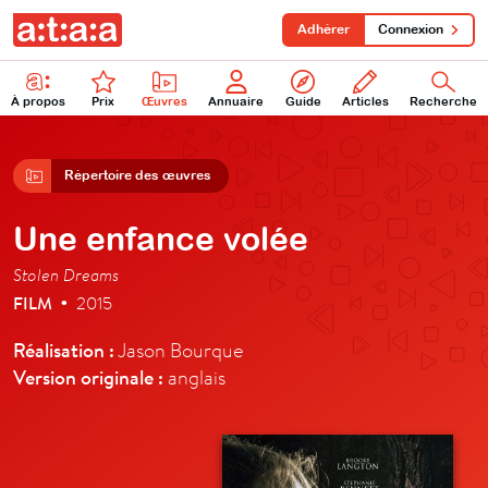
Adhérer
Connexion
À propos
Prix
Œuvres
Annuaire
Guide
Articles
Recherche
Répertoire des œuvres
Une enfance volée
Stolen Dreams
FILM
2015
•
Réalisation :
Jason Bourque
Version originale :
anglais