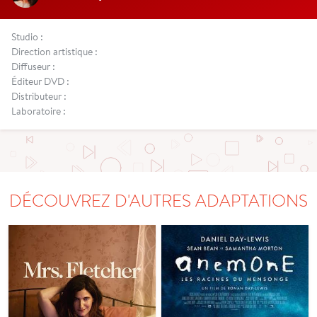
Studio :
Direction artistique :
Diffuseur :
Éditeur DVD :
Distributeur :
Laboratoire :
DÉCOUVREZ D'AUTRES ADAPTATIONS