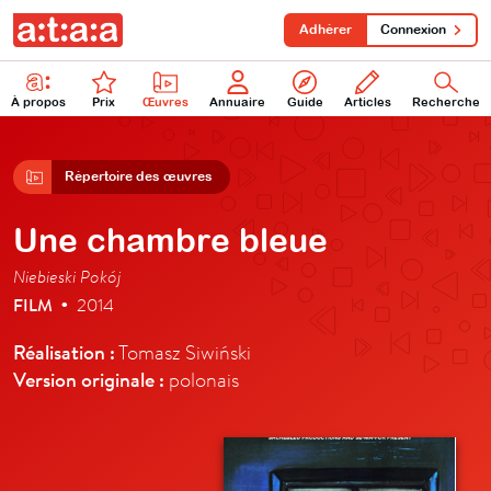
Adhérer
Connexion
À propos
Prix
Œuvres
Annuaire
Guide
Articles
Recherche
Répertoire des œuvres
Une chambre bleue
Niebieski Pokój
FILM
2014
•
Réalisation :
Tomasz Siwiński
Version originale :
polonais