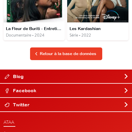
La Fleur de Buriti - Entretien avec Renée Nader Messora et João Salaviza
Les Kardashian
Documentaire • 2024
Série • 2022
Retour à la base de données
Blog
Facebook
Twitter
ATAA