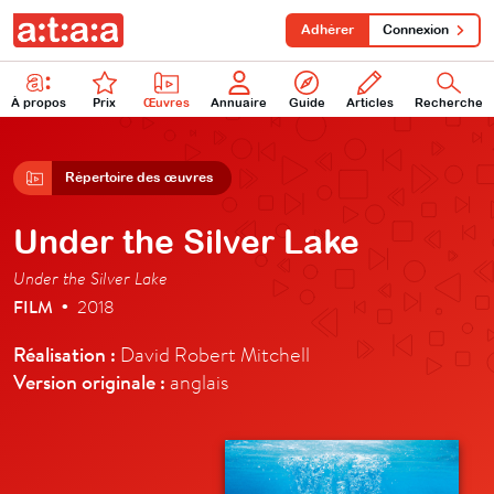
Adhérer
Connexion
À propos
Prix
Œuvres
Annuaire
Guide
Articles
Recherche
Répertoire des œuvres
Under the Silver Lake
Under the Silver Lake
FILM
2018
•
Réalisation :
David Robert Mitchell
Version originale :
anglais