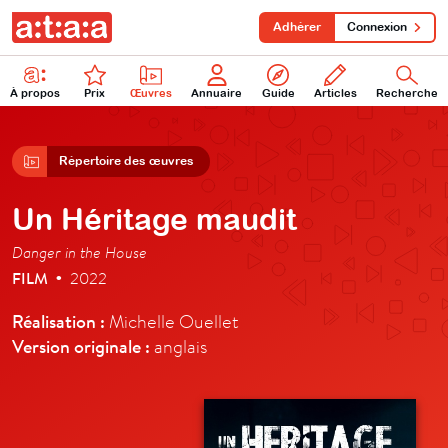
Adhérer
Connexion
À propos
Prix
Œuvres
Annuaire
Guide
Articles
Recherche
Répertoire des œuvres
Un Héritage maudit
Danger in the House
FILM
2022
•
Réalisation :
Michelle Ouellet
Version originale :
anglais