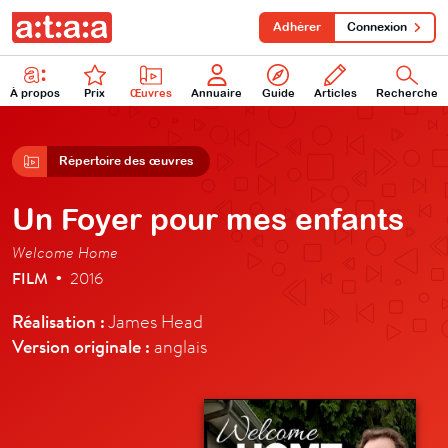
Adhérer
Connexion
À propos
Prix
Œuvres
Annuaire
Guide
Articles
Recherche
Répertoire des œuvres
Un Foyer pour mes enfants
Welcome Home
FILM
2016
•
Réalisation :
James Head
Version originale :
anglais