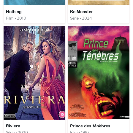
Nothing
Re:Monster
Film • 2010
Série • 2024
Riviera
Prince des ténèbres
Série • 2020
Film • 1987