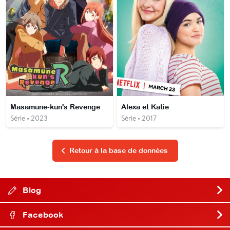
Masamune-kun's Revenge
Alexa et Katie
Série • 2023
Série • 2017
Retour à la base de données
Blog
Facebook