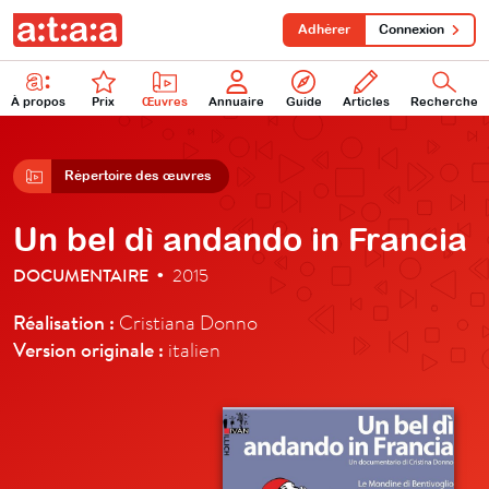
Adhérer
Connexion
À propos
Prix
Œuvres
Annuaire
Guide
Articles
Recherche
Répertoire des œuvres
Un bel dì andando in Francia
DOCUMENTAIRE
2015
•
Réalisation :
Cristiana Donno
Version originale :
italien