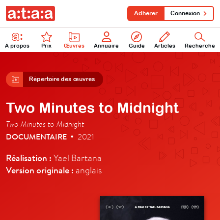
Adhérer
Connexion
À propos
Prix
Œuvres
Annuaire
Guide
Articles
Recherche
Répertoire des œuvres
Two Minutes to Midnight
Two Minutes to Midnight
DOCUMENTAIRE
2021
•
Réalisation :
Yael Bartana
Version originale :
anglais