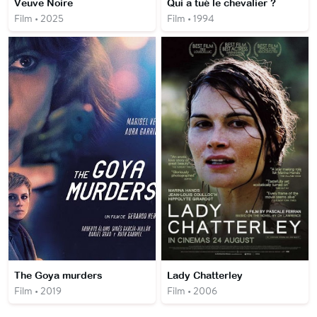
Veuve Noire
Qui a tué le chevalier ?
Film • 2025
Film • 1994
The Goya murders
Lady Chatterley
Film • 2019
Film • 2006