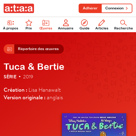
Adhérer
Connexion
À propos
Prix
Œuvres
Annuaire
Guide
Articles
Recherche
Répertoire des œuvres
Tuca & Bertie
SÉRIE
2019
•
Création :
Lisa Hanawalt
Version originale :
anglais