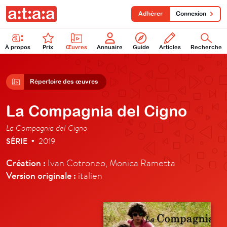
Adhérer
Connexion
À propos
Prix
Œuvres
Annuaire
Guide
Articles
Recherche
Répertoire des œuvres
La Compagnia del Cigno
La Compagnia del Cigno
SÉRIE
2019
•
Création :
Ivan Cotroneo, Monica Rametta
Version originale :
italien