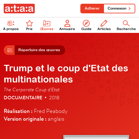
Adhérer
Connexion
À propos
Prix
Œuvres
Annuaire
Guide
Articles
Recherche
Répertoire des œuvres
Trump et le coup d'Etat des
multinationales
The Corporate Coup d'Etat
DOCUMENTAIRE
2018
•
Réalisation :
Fred Peabody
Version originale :
anglais