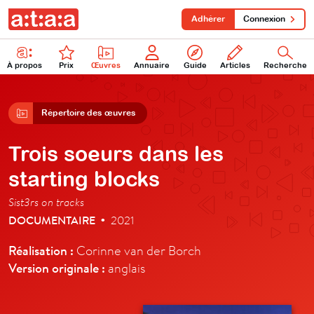
Adhérer
Connexion
À propos
Prix
Œuvres
Annuaire
Guide
Articles
Recherche
Répertoire des œuvres
Trois soeurs dans les
starting blocks
Sist3rs on tracks
DOCUMENTAIRE
2021
•
Réalisation :
Corinne van der Borch
Version originale :
anglais