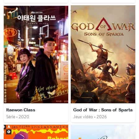
Itaewon Class
God of War : Sons of Sparta
Série • 2020
Jeux vidéo • 2026