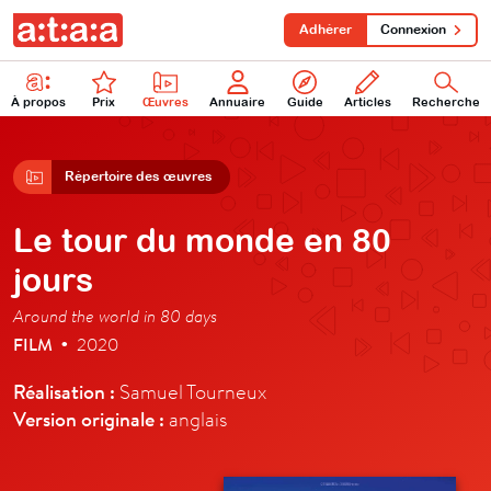
Adhérer
Connexion
À propos
Prix
Œuvres
Annuaire
Guide
Articles
Recherche
Répertoire des œuvres
Le tour du monde en 80
jours
Around the world in 80 days
FILM
2020
•
Réalisation :
Samuel Tourneux
Version originale :
anglais