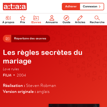
Adhérer
Connexion
À propos
Prix
Œuvres
Annuaire
Guide
Articles
Recherche
Répertoire des œuvres
Les règles secrètes du
mariage
Love rules
FILM
2004
•
Réalisation :
Steven Robman
Version originale :
anglais