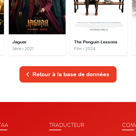
Jaguar
The Penguin Lessons
Série • 2021
Film • 2024
Retour à la base de données
TAA
TRADUCTEUR
COMM