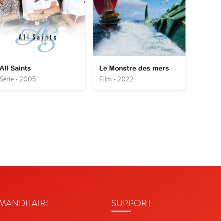
All Saints
Le Monstre des mers
Série • 2005
Film • 2022
ANDITAIRE
SUPPORT