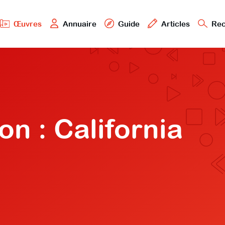
Œuvres
Annuaire
Guide
Articles
Rec
on : California