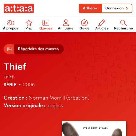
Adhérer
Connexion
À propos
Prix
Œuvres
Annuaire
Guide
Articles
Recherche
Répertoire des œuvres
Thief
Thief
SÉRIE
2006
•
Création :
Norman Morrill (création)
Version originale :
anglais