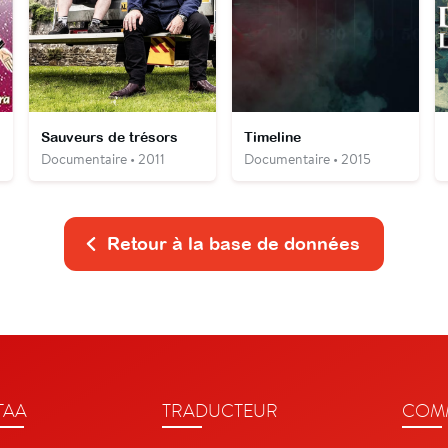
Sauveurs de trésors
Timeline
Documentaire • 2011
Documentaire • 2015
Retour à la base de données
TAA
TRADUCTEUR
COMM