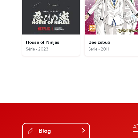
House of Ninjas
Beelzebub
Série • 2023
Série • 2011
A
Blog