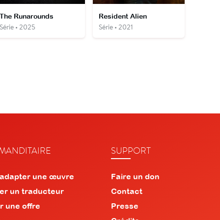
The Runarounds
Resident Alien
Série • 2025
Série • 2021
ANDITAIRE
SUPPORT
 adapter une œuvre
Faire un don
er un traducteur
Contact
r une offre
Presse