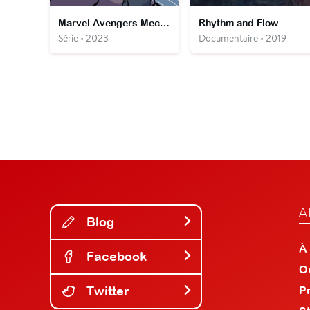
Marvel Avengers Mech Strike : L'histoire des Mechasaurs
Rhythm and Flow
Série • 2023
Documentaire • 2019
A
Blog
À
Facebook
O
Twitter
P