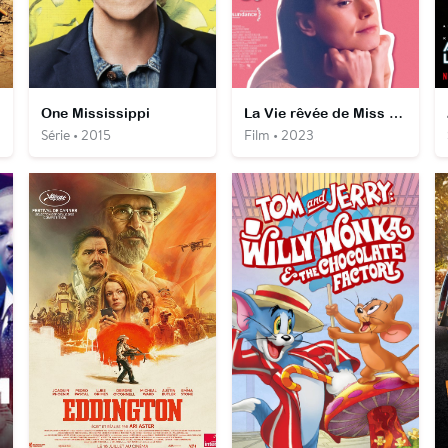
One Mississippi
La Vie rêvée de Miss Fran
Série • 2015
Film • 2023