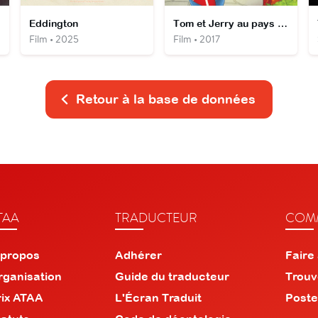
Eddington
Tom et Jerry au pays de Charlie et la chocolaterie
Film • 2025
Film • 2017
Retour à la base de données
TAA
TRADUCTEUR
COMM
 propos
Adhérer
Faire
rganisation
Guide du traducteur
Trouv
rix ATAA
L'Écran Traduit
Poste