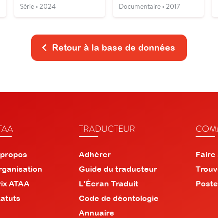
Série • 2024
Documentaire • 2017
Retour à la base de données
TAA
TRADUCTEUR
COMM
 propos
Adhérer
Faire
rganisation
Guide du traducteur
Trouv
rix ATAA
L'Écran Traduit
Poste
tatuts
Code de déontologie
Annuaire