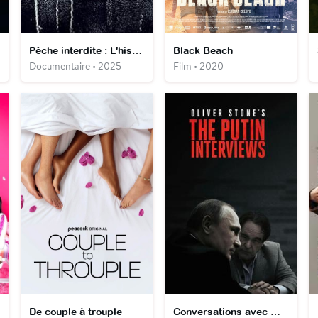
Pêche interdite : L'histoire surréaliste de Rabo de Peixe
Black Beach
Documentaire • 2025
Film • 2020
De couple à trouple
Conversations avec Mr Poutine