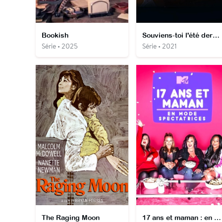
Bookish
Souviens-toi l'été dernier
Série • 2025
Série • 2021
The Raging Moon
17 ans et maman : en mode spectatrices