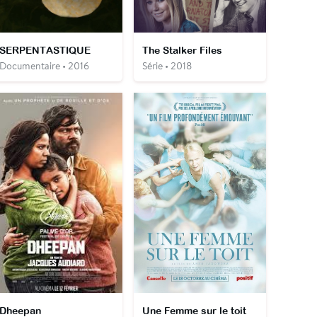
SERPENTASTIQUE
The Stalker Files
Documentaire • 2016
Série • 2018
Dheepan
Une Femme sur le toit