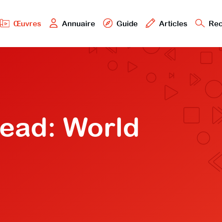
Œuvres
Annuaire
Guide
Articles
Rec
ead: World