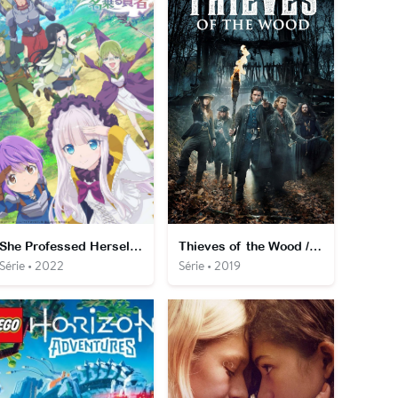
She Professed Herself Pupil of the Wise Man
Thieves of the Wood / Bandits des Bois
Série • 2022
Série • 2019