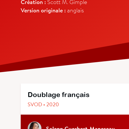
Création :
Scott M. Gimple
Version originale :
anglais
Doublage français
SVOD • 2020
Solenn Guerbert-Manescau