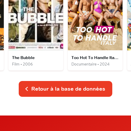
The Bubble
Too Hot To Handle Italie
Film • 2006
Documentaire • 2024
Retour à la base de données