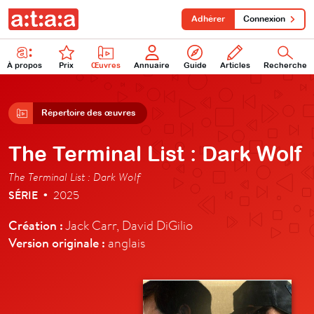
Adhérer
Connexion
À propos
Prix
Œuvres
Annuaire
Guide
Articles
Recherche
Répertoire des œuvres
The Terminal List : Dark Wolf
The Terminal List : Dark Wolf
SÉRIE
2025
•
Création :
Jack Carr, David DiGilio
Version originale :
anglais