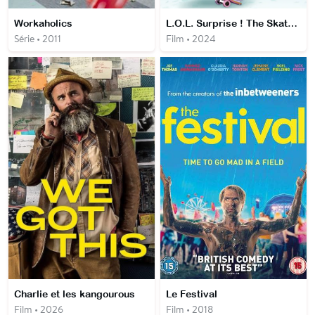
Workaholics
L.O.L. Surprise ! The Skate Dance Movie
Série • 2011
Film • 2024
Charlie et les kangourous
Le Festival
Film • 2026
Film • 2018