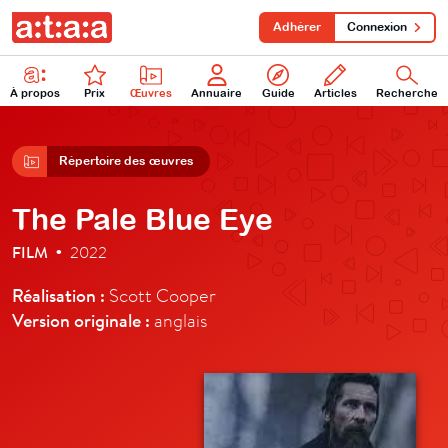
Adhérer
Connexion
À propos
Prix
Œuvres
Annuaire
Guide
Articles
Recherche
Répertoire des œuvres
The Pale Blue Eye
FILM
2022
•
Réalisation :
Scott Cooper
Version originale :
anglais