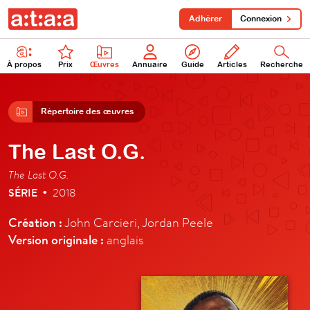
Adhérer
Connexion
À propos
Prix
Œuvres
Annuaire
Guide
Articles
Recherche
Répertoire des œuvres
The Last O.G.
The Last O.G.
SÉRIE
2018
•
Création :
John Carcieri, Jordan Peele
Version originale :
anglais