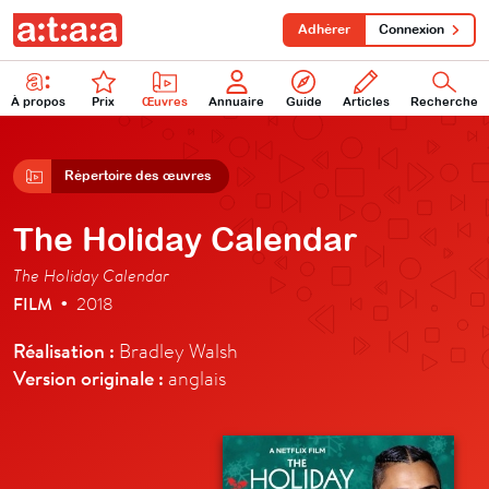
Adhérer
Connexion
À propos
Prix
Œuvres
Annuaire
Guide
Articles
Recherche
Répertoire des œuvres
The Holiday Calendar
The Holiday Calendar
FILM
2018
•
Réalisation :
Bradley Walsh
Version originale :
anglais