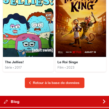
The Jellies!
Le Roi Singe
Série • 2017
Film • 2023
Retour à la base de données
Blog