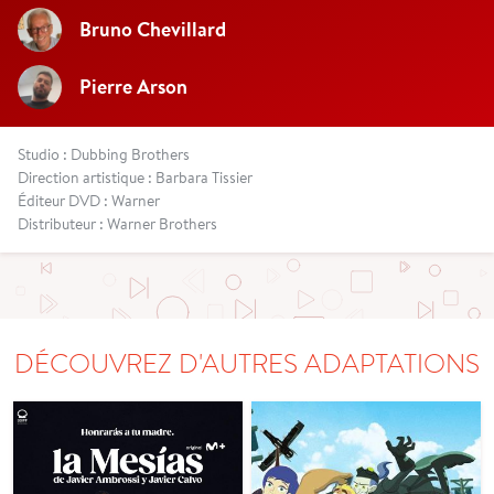
Bruno Chevillard
Pierre Arson
Studio : Dubbing Brothers
Direction artistique : Barbara Tissier
Éditeur DVD : Warner
Distributeur : Warner Brothers
DÉCOUVREZ D'AUTRES ADAPTATIONS