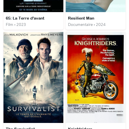
65: La Terre d'avant
Resilient Man
Film • 2023
Documentaire • 2024
The Survivalist
Knightriders