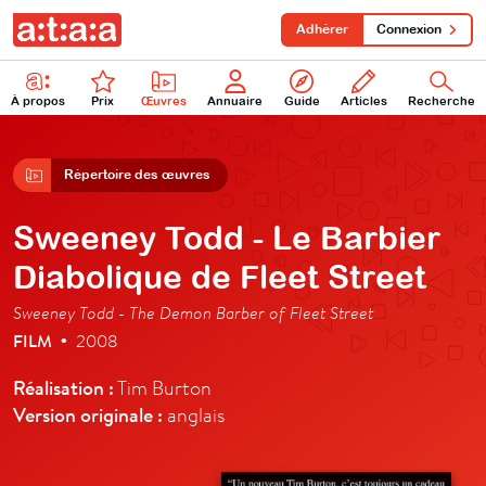
Adhérer
Connexion
À propos
Prix
Œuvres
Annuaire
Guide
Articles
Recherche
Répertoire des œuvres
Sweeney Todd - Le Barbier
Diabolique de Fleet Street
Sweeney Todd - The Demon Barber of Fleet Street
FILM
2008
•
Réalisation :
Tim Burton
Version originale :
anglais