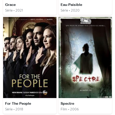
Grace
Eau-Paisible
Série • 2021
Série • 2020
For The People
Spectre
Série • 2018
Film • 2006