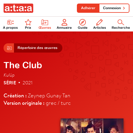
Adhérer
Connexion
À propos
Prix
Œuvres
Annuaire
Guide
Articles
Recherche
Répertoire des œuvres
The Club
Kulüp
SÉRIE
2021
•
Création :
Zeynep Gunay Tan
Version originale :
grec / turc