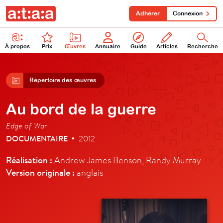
Adhérer
Connexion
À propos
Prix
Œuvres
Annuaire
Guide
Articles
Recherche
Répertoire des œuvres
Au bord de la guerre
Edge of War
DOCUMENTAIRE
2012
•
Réalisation :
Andrew James Benson, Randy Murray
Version originale :
anglais