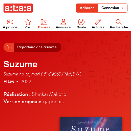
Adhérer
Connexion
À propos
Prix
Œuvres
Annuaire
Guide
Articles
Recherche
Répertoire des œuvres
Suzume
Suzume no tojimari (すずめの戸締まり)
FILM
2022
•
Réalisation :
Shinkai Makoto
Version originale :
japonais