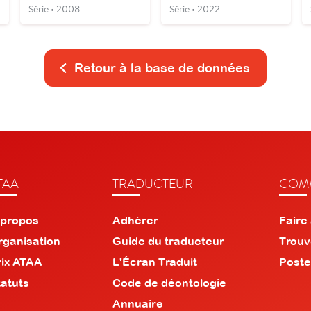
Série • 2008
Série • 2022
Retour à la base de données
TAA
TRADUCTEUR
COMM
 propos
Adhérer
Faire
rganisation
Guide du traducteur
Trouv
rix ATAA
L'Écran Traduit
Poste
tatuts
Code de déontologie
Annuaire