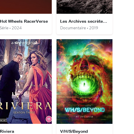
Hot Wheels RacerVerse
Les Archives secrètes d'Apollo
Série • 2024
Documentaire • 2019
Riviera
V/H/S/Beyond