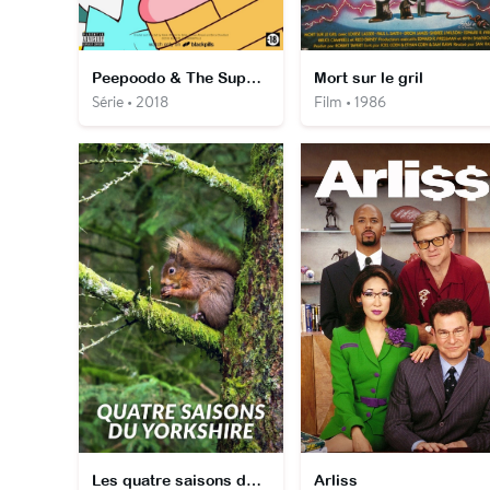
Peepoodo & The Super Fuck Friends
Mort sur le gril
Série • 2018
Film • 1986
Les quatre saisons du Yorkshire
Arliss