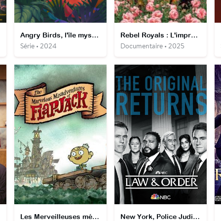
Angry Birds, l'île mystérieuse : Les aventures des oisillons
Rebel Royals : L'improbable romance
Série • 2024
Documentaire • 2025
Les Merveilleuses mésaventures de Flapjack
New York, Police Judiciaire