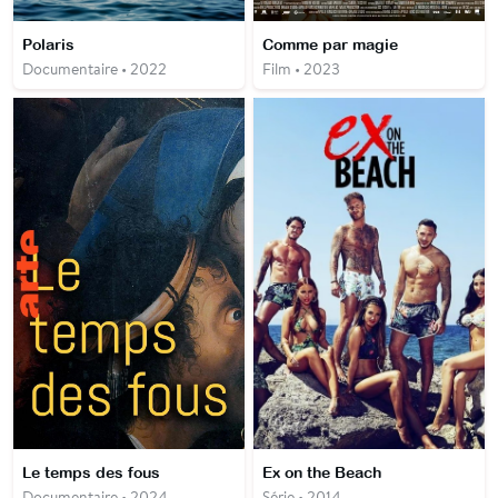
Polaris
Comme par magie
Documentaire • 2022
Film • 2023
Le temps des fous
Ex on the Beach
Documentaire • 2024
Série • 2014