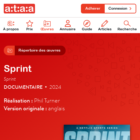
Adhérer
Connexion
À propos
Prix
Œuvres
Annuaire
Guide
Articles
Recherche
Répertoire des œuvres
Sprint
Sprint
DOCUMENTAIRE
2024
•
Réalisation :
Phil Turner
Version originale :
anglais