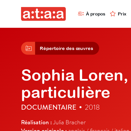
À propos
Prix
Répertoire des œuvres
Sophia Loren,
particulière
DOCUMENTAIRE
2018
•
Réalisation :
Julia Bracher
Version originale :
anglais / français / italien