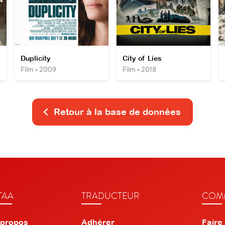
Duplicity
City of Lies
Film • 2009
Film • 2018
Retour à la base de données
TAA
TRADUCTEUR
COMM
 propos
Adhérer
Faire