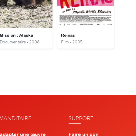
Mission : Alaska
Reinas
Documentaire • 2008
Film • 2005
ANDITAIRE
SUPPORT
 adapter une œuvre
Faire un don