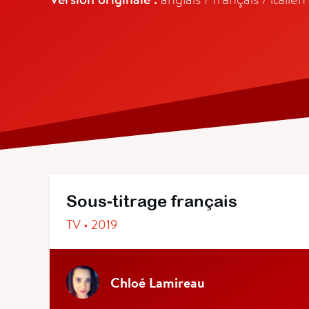
Sous-titrage français
TV • 2019
Chloé Lamireau