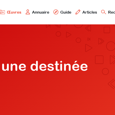
Œuvres
Annuaire
Guide
Articles
Rec
 une destinée