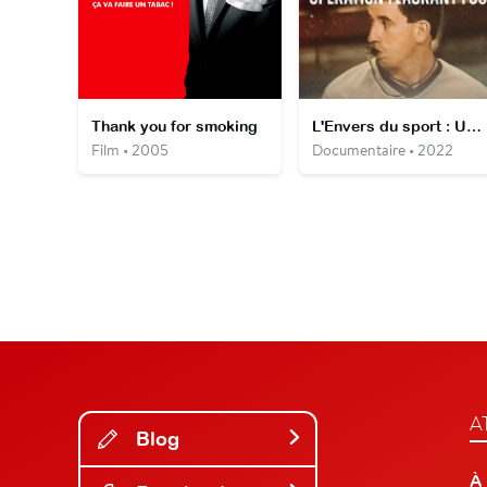
Thank you for smoking
L'Envers du sport : Un arbitre pris en faute
Film • 2005
Documentaire • 2022
A
Blog
À