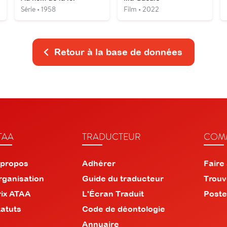
Série • 1958
Film • 2022
Retour à la base de données
TAA
TRADUCTEUR
COMM
 propos
Adhérer
Faire
rganisation
Guide du traducteur
Trouv
rix ATAA
L'Écran Traduit
Poste
tatuts
Code de déontologie
Annuaire