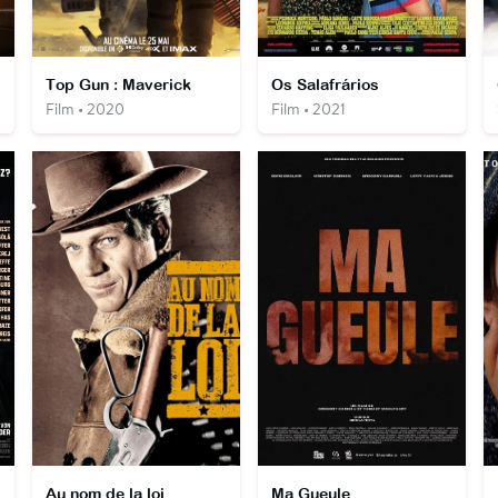
Top Gun : Maverick
Os Salafrários
Film • 2020
Film • 2021
Au nom de la loi
Ma Gueule