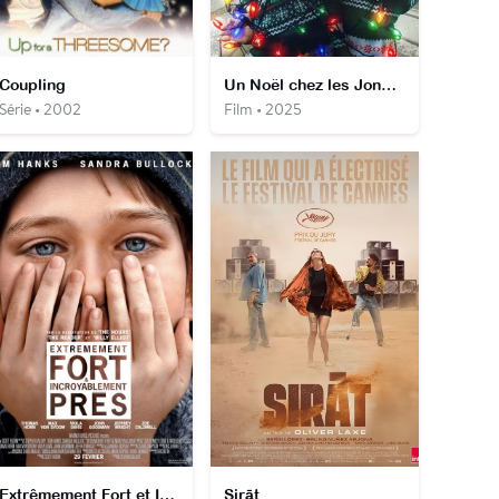
Coupling
Un Noël chez les Jonas Brothers
Série • 2002
Film • 2025
Extrêmement Fort et Incroyablement Près
Sirāt