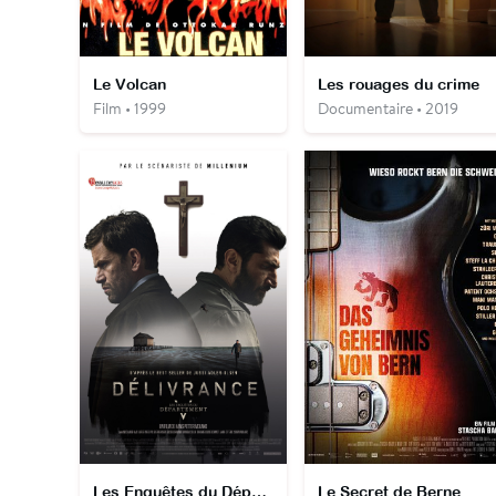
Le Volcan
Les rouages du crime
Film • 1999
Documentaire • 2019
Les Enquêtes du Département V : Délivrance
Le Secret de Berne