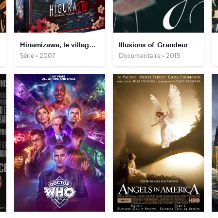
Hinamizawa, le village maudit, Higurashi no naku koro ni
Illusions of Grandeur
Série • 2007
Documentaire • 2015