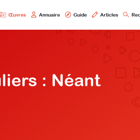
Œuvres
Annuaire
Guide
Articles
Rec
liers : Néant