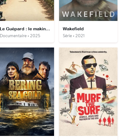
Le Guépard : le making-of
Wakefield
Documentaire • 2025
Série • 2021