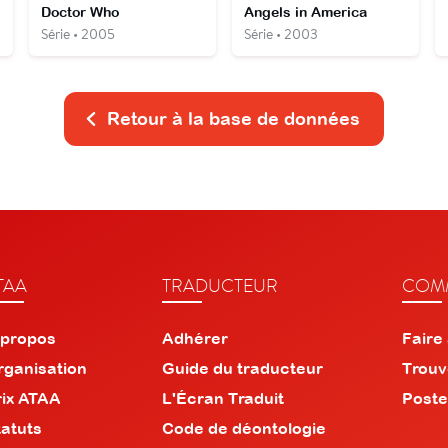
Doctor Who
Angels in America
Série • 2005
Série • 2003
Retour à la base de données
TAA
TRADUCTEUR
COMM
 propos
Adhérer
Faire
rganisation
Guide du traducteur
Trouv
rix ATAA
L'Écran Traduit
Poste
tatuts
Code de déontologie