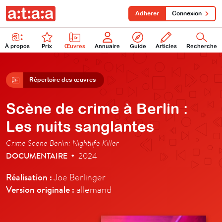
Adhérer
Connexion
À propos
Prix
Œuvres
Annuaire
Guide
Articles
Recherche
Répertoire des œuvres
Scène de crime à Berlin :
Les nuits sanglantes
Crime Scene Berlin: Nightlife Killer
DOCUMENTAIRE
2024
•
Réalisation :
Joe Berlinger
Version originale :
allemand