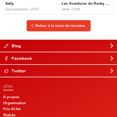
Sally
Les Aventures de Rocky & Bullwinkle
Documentaire • 2025
Série • 2018
Retour à la base de données
Blog
Facebook
Twitter
ATAA
À propos
Organisation
Prix ATAA
Statuts