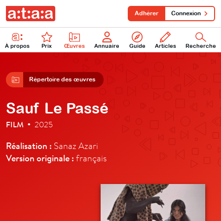
Adhérer
Connexion
À propos
Prix
Œuvres
Annuaire
Guide
Articles
Recherche
Répertoire des œuvres
Sauf Le Passé
FILM
2025
•
Réalisation :
Sanaz Azari
Version originale :
français