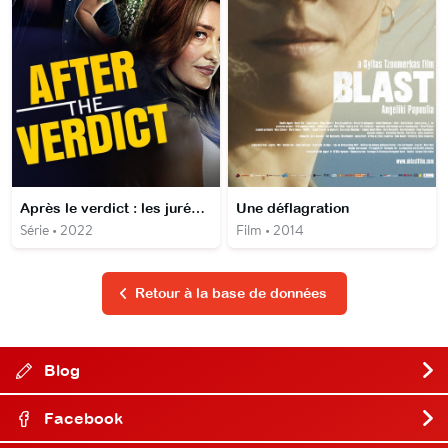
Après le verdict : les jurés mènent l'enquête
Une déflagration
Série • 2022
Film • 2014
Retour à la base de données
Blog
Facebook