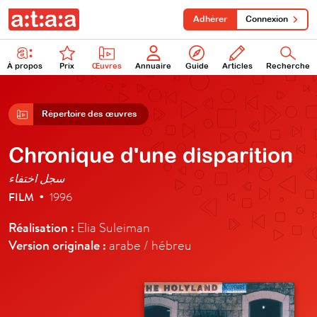
Adhérer
Connexion
À propos
Prix
Œuvres
Annuaire
Guide
Articles
Recherche
Répertoire des œuvres
Chronique d'une disparition
سجل اختفاء
FILM
1996
•
Réalisation :
Elia Suleiman
Version originale :
arabe / hébreu