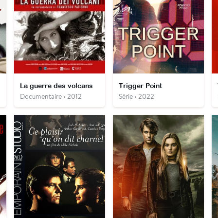
La guerre des volcans
Trigger Point
Documentaire • 2012
Série • 2022