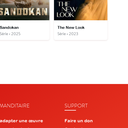
Sandokan
The New Look
Série • 2025
Série • 2023
ANDITAIRE
SUPPORT
 adapter une œuvre
Faire un don