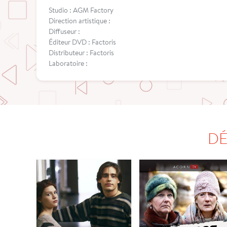
Studio : AGM Factory
Direction artistique :
Diffuseur :
Éditeur DVD : Factoris
Distributeur : Factoris
Laboratoire :
DÉ