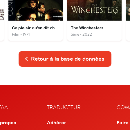
Ce plaisir qu'on dit charnel
The Winchesters
Film • 1971
Série • 2022
Retour à la base de données
TAA
TRADUCTEUR
COMM
 propos
Adhérer
Faire