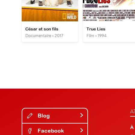
César et son fils
True Lies
Documentaire • 2017
Film • 1994
A
Blog
À
Facebook