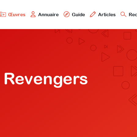
Œuvres
Annuaire
Guide
Articles
Rec
 Revengers