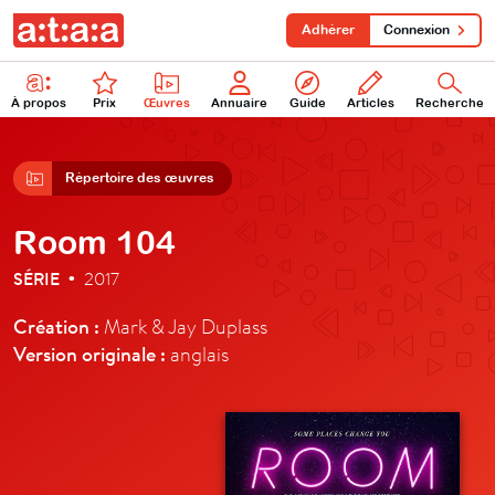
Adhérer
Connexion
À propos
Prix
Œuvres
Annuaire
Guide
Articles
Recherche
Répertoire des œuvres
Room 104
SÉRIE
2017
•
Création :
Mark & Jay Duplass
Version originale :
anglais