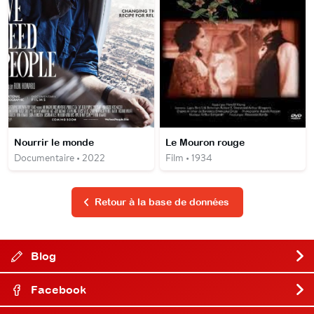
Nourrir le monde
Le Mouron rouge
Documentaire • 2022
Film • 1934
Retour à la base de données
Blog
Facebook